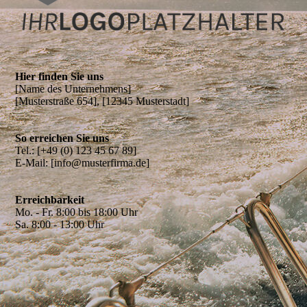
Hier finden Sie uns
[Name des Unter­neh­mens]
[Musterstraße 654], [12345 Musterstadt]
So erreichen Sie uns
Tel.: [+49 (0) 123 45 67 89]
E-Mail: [info@musterfirma.de]
Erreichbarkeit
Mo. - Fr. 8:00 bis 18:00 Uhr
Sa. 8:00 - 13:00 Uhr