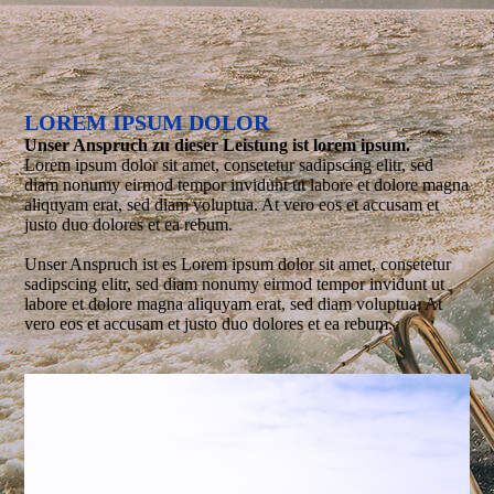
LOREM IPSUM DOLOR
Unser Anspruch zu dieser Leistung ist lorem ipsum.
Lorem ipsum dolor sit amet, consetetur sadipscing elitr, sed
diam nonumy eirmod tempor invidunt ut labore et dolore magna
aliquyam erat, sed diam voluptua. At vero eos et accusam et
justo duo dolores et ea rebum.
Unser Anspruch ist es Lorem ipsum dolor sit amet, consetetur
sadipscing elitr, sed diam nonumy eirmod tempor invidunt ut
labore et dolore magna aliquyam erat, sed diam voluptua. At
vero eos et accusam et justo duo dolores et ea rebum.