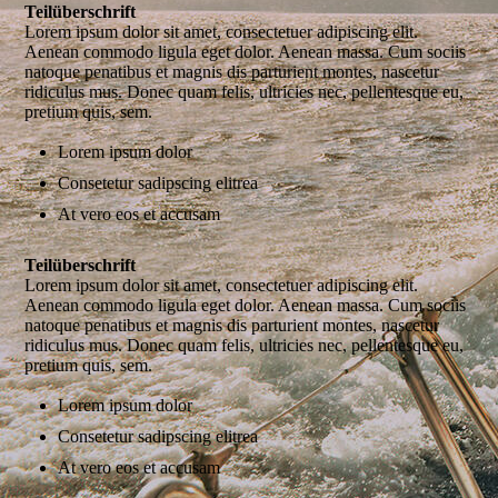
Teilüberschrift
Lorem ipsum dolor sit amet, consectetuer adipiscing elit.
Aenean commodo ligula eget dolor. Aenean massa. Cum sociis
natoque penatibus et magnis dis parturient montes, nascetur
ridiculus mus. Donec quam felis, ultricies nec, pellentesque eu,
pretium quis, sem.
Lorem ipsum dolor
Consetetur sadipscing elitrea
At vero eos et accusam
Teilüberschrift
Lorem ipsum dolor sit amet, consectetuer adipiscing elit.
Aenean commodo ligula eget dolor. Aenean massa. Cum sociis
natoque penatibus et magnis dis parturient montes, nascetur
ridiculus mus. Donec quam felis, ultricies nec, pellentesque eu,
pretium quis, sem.
Lorem ipsum dolor
Consetetur sadipscing elitrea
At vero eos et accusam