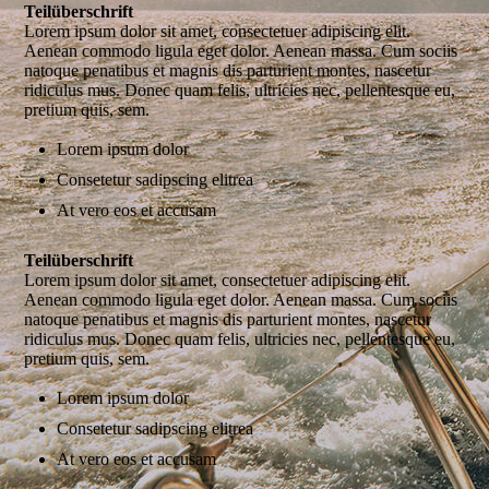
Teilüberschrift
Lorem ipsum dolor sit amet, consectetuer adipiscing elit.
Aenean commodo ligula eget dolor. Aenean massa. Cum sociis
natoque penatibus et magnis dis parturient montes, nascetur
ridiculus mus. Donec quam felis, ultricies nec, pellentesque eu,
pretium quis, sem.
Lorem ipsum dolor
Consetetur sadipscing elitrea
At vero eos et accusam
Teilüberschrift
Lorem ipsum dolor sit amet, consectetuer adipiscing elit.
Aenean commodo ligula eget dolor. Aenean massa. Cum sociis
natoque penatibus et magnis dis parturient montes, nascetur
ridiculus mus. Donec quam felis, ultricies nec, pellentesque eu,
pretium quis, sem.
Lorem ipsum dolor
Consetetur sadipscing elitrea
At vero eos et accusam