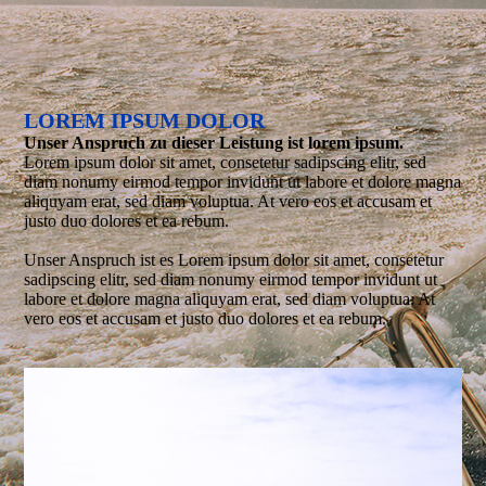
LOREM IPSUM DOLOR
Unser Anspruch zu dieser Leistung ist lorem ipsum.
Lorem ipsum dolor sit amet, consetetur sadipscing elitr, sed
diam nonumy eirmod tempor invidunt ut labore et dolore magna
aliquyam erat, sed diam voluptua. At vero eos et accusam et
justo duo dolores et ea rebum.
Unser Anspruch ist es Lorem ipsum dolor sit amet, consetetur
sadipscing elitr, sed diam nonumy eirmod tempor invidunt ut
labore et dolore magna aliquyam erat, sed diam voluptua. At
vero eos et accusam et justo duo dolores et ea rebum.