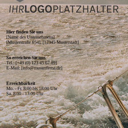
Hier finden Sie uns
[Name des Unter­neh­mens]
[Musterstraße 654], [12345 Musterstadt]
So erreichen Sie uns
Tel.: [+49 (0) 123 45 67 89]
E-Mail: [info@musterfirma.de]
Erreichbarkeit
Mo. - Fr. 8:00 bis 18:00 Uhr
Sa. 8:00 - 13:00 Uhr