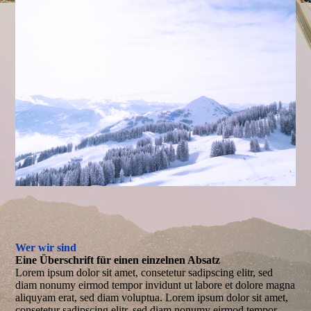
Wer wir sind
Eine Überschrift für einen einzelnen Absatz
Lorem ipsum dolor sit amet, consetetur sadipscing elitr, sed
diam nonumy eirmod tempor invidunt ut labore et dolore magna
aliquyam erat, sed diam voluptua. Lorem ipsum dolor sit amet,
consetetur sadipscing elitr, sed diam nonumy eirmod tempor