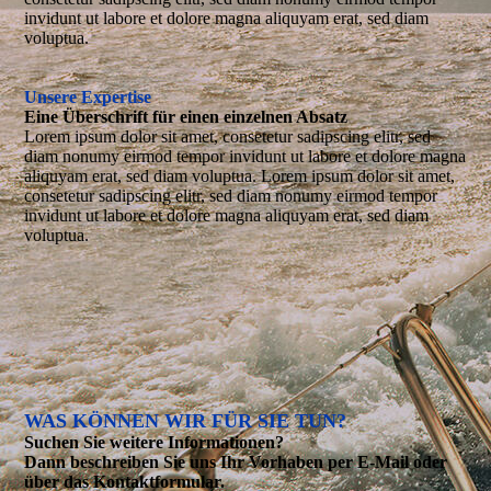
invidunt ut labore et dolore magna aliquyam erat, sed diam
voluptua.
Unsere Expertise
Eine Überschrift für einen einzelnen Absatz
Lorem ipsum dolor sit amet, consetetur sadipscing elitr, sed
diam nonumy eirmod tempor invidunt ut labore et dolore magna
aliquyam erat, sed diam voluptua. Lorem ipsum dolor sit amet,
consetetur sadipscing elitr, sed diam nonumy eirmod tempor
invidunt ut labore et dolore magna aliquyam erat, sed diam
voluptua.
WAS KÖNNEN WIR FÜR SIE TUN?
Suchen Sie weitere Informationen?
Dann beschreiben Sie uns Ihr Vorhaben per E-Mail oder
über das Kontakt­formular.